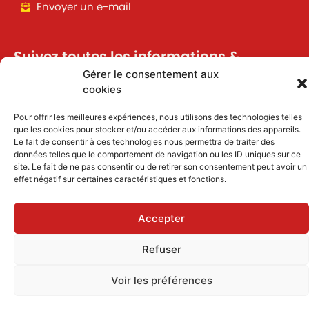
Envoyer un e-mail
Suivez toutes les informations &
actualités de votre ville !
Gérer le consentement aux
cookies
Pour offrir les meilleures expériences, nous utilisons des technologies telles
J'accepte de recevoir des informations et
que les cookies pour stocker et/ou accéder aux informations des appareils.
actualités par email
Le fait de consentir à ces technologies nous permettra de traiter des
données telles que le comportement de navigation ou les ID uniques sur ce
site. Le fait de ne pas consentir ou de retirer son consentement peut avoir un
Inscription
effet négatif sur certaines caractéristiques et fonctions.
Accepter
Mentions légales
|
Politique des cookies
Refuser
Voir les préférences