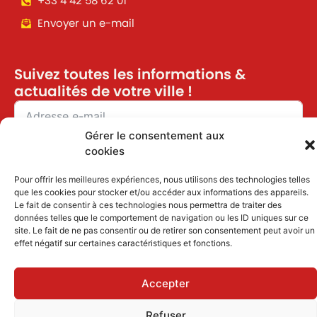
+33 4 42 58 62 01
Envoyer un e-mail
Suivez toutes les informations &
actualités de votre ville !
Gérer le consentement aux
J'accepte de recevoir des informations et
cookies
actualités par email
Pour offrir les meilleures expériences, nous utilisons des technologies telles
que les cookies pour stocker et/ou accéder aux informations des appareils.
Inscription
Le fait de consentir à ces technologies nous permettra de traiter des
données telles que le comportement de navigation ou les ID uniques sur ce
site. Le fait de ne pas consentir ou de retirer son consentement peut avoir un
effet négatif sur certaines caractéristiques et fonctions.
Mentions légales
|
Politique des cookies
Accepter
Refuser