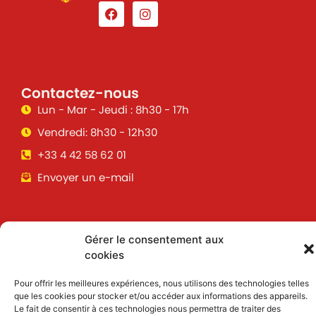
Contactez-nous
Lun - Mar - Jeudi : 8h30 - 17h
Vendredi: 8h30 - 12h30
+33 4 42 58 62 01
Envoyer un e-mail
Suivez toutes les informations &
Gérer le consentement aux
actualités de votre ville !
cookies
Pour offrir les meilleures expériences, nous utilisons des technologies telles
que les cookies pour stocker et/ou accéder aux informations des appareils.
J'accepte de recevoir des informations et
Le fait de consentir à ces technologies nous permettra de traiter des
actualités par email