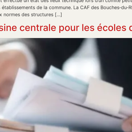
t effectué un état des lieux technique lors d’un comité pet
es établissements de la commune. La CAF des Bouches‑du‑
ux normes des structures […]
ine centrale pour les écoles 