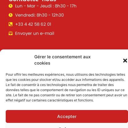
Lun - Mar - Jeudi : 8h30 - 17h
Vendredi: 8h30 - 12h30
+33 4 42 58 62 01
Envoyer un e-mail
Suivez toutes les informations &
Gérer le consentement aux
actualités de votre ville !
cookies
Pour offrir les meilleures expériences, nous utilisons des technologies telles
que les cookies pour stocker et/ou accéder aux informations des appareils.
J'accepte de recevoir des informations et
Le fait de consentir à ces technologies nous permettra de traiter des
actualités par email
données telles que le comportement de navigation ou les ID uniques sur ce
site. Le fait de ne pas consentir ou de retirer son consentement peut avoir un
effet négatif sur certaines caractéristiques et fonctions.
Inscription
Accepter
Mentions légales
|
Politique des cookies