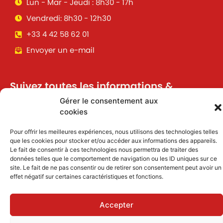
Lun - Mar - Jeudi : 8h30 - 17h
Vendredi: 8h30 - 12h30
+33 4 42 58 62 01
Envoyer un e-mail
Suivez toutes les informations &
actualités de votre ville !
Gérer le consentement aux
cookies
Pour offrir les meilleures expériences, nous utilisons des technologies telles
J'accepte de recevoir des informations et
que les cookies pour stocker et/ou accéder aux informations des appareils.
actualités par email
Le fait de consentir à ces technologies nous permettra de traiter des
données telles que le comportement de navigation ou les ID uniques sur ce
site. Le fait de ne pas consentir ou de retirer son consentement peut avoir un
Inscription
effet négatif sur certaines caractéristiques et fonctions.
Accepter
Mentions légales
|
Politique des cookies