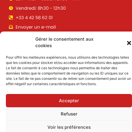
Vendredi: 8h30 - 12h30
+33 4 42 58 62 01
Envoyer un e-mail
Gérer le consentement aux
cookies
Suivez toutes les informations &
actualités de votre ville !
Pour offrir les meilleures expériences, nous utilisons des technologies telles
que les cookies pour stocker et/ou accéder aux informations des appareils.
Le fait de consentir à ces technologies nous permettra de traiter des
données telles que le comportement de navigation ou les ID uniques sur ce
J'accepte de recevoir des informations et
site. Le fait de ne pas consentir ou de retirer son consentement peut avoir un
actualités par email
effet négatif sur certaines caractéristiques et fonctions.
Inscription
Accepter
Refuser
Mentions légales
|
Politique des cookies
Voir les préférences