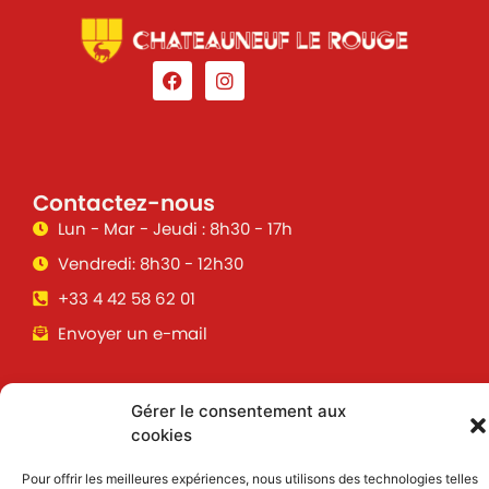
Contactez-nous
Lun - Mar - Jeudi : 8h30 - 17h
Vendredi: 8h30 - 12h30
+33 4 42 58 62 01
Envoyer un e-mail
Suivez toutes les informations &
Gérer le consentement aux
actualités de votre ville !
cookies
Pour offrir les meilleures expériences, nous utilisons des technologies telles