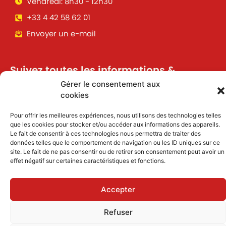
Vendredi: 8h30 - 12h30
+33 4 42 58 62 01
Envoyer un e-mail
Suivez toutes les informations &
actualités de votre ville !
Gérer le consentement aux
cookies
Pour offrir les meilleures expériences, nous utilisons des technologies telles
J'accepte de recevoir des informations et
que les cookies pour stocker et/ou accéder aux informations des appareils.
actualités par email
Le fait de consentir à ces technologies nous permettra de traiter des
données telles que le comportement de navigation ou les ID uniques sur ce
site. Le fait de ne pas consentir ou de retirer son consentement peut avoir un
Inscription
effet négatif sur certaines caractéristiques et fonctions.
Accepter
Mentions légales
|
Politique des cookies
Refuser