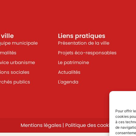
 ville
Liens pratiques
quipe municipale
Présentation de la ville
malités
Projets éco-responsables
vice urbanisme
Le patrimoine
ions sociales
Actualités
chés publics
L'agenda
Pour offrir 
cookies pour
à ces techn
Mentions légales
|
Politique des cookies
de navigatio
consentement