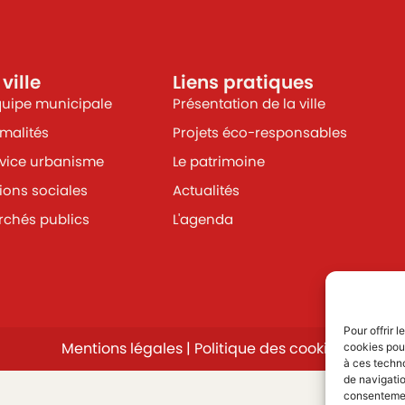
 ville
Liens pratiques
quipe municipale
Présentation de la ville
malités
Projets éco-responsables
vice urbanisme
Le patrimoine
ions sociales
Actualités
chés publics
L'agenda
Pour offrir 
Mentions légales
|
Politique des cookies
cookies pour
à ces techn
de navigatio
consentement