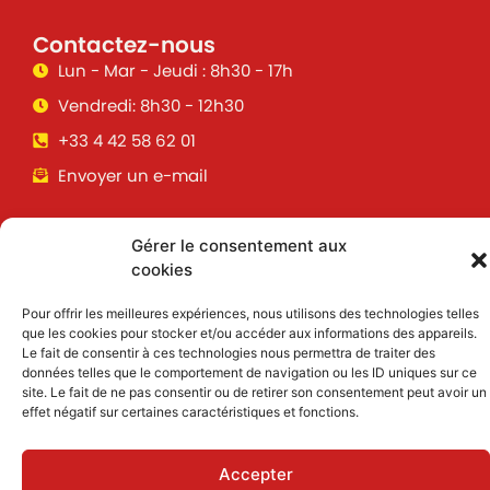
Contactez-nous
Lun - Mar - Jeudi : 8h30 - 17h
Vendredi: 8h30 - 12h30
+33 4 42 58 62 01
Envoyer un e-mail
Gérer le consentement aux
Suivez toutes les informations &
cookies
actualités de votre ville !
Pour offrir les meilleures expériences, nous utilisons des technologies telles
que les cookies pour stocker et/ou accéder aux informations des appareils.
Le fait de consentir à ces technologies nous permettra de traiter des
J'accepte de recevoir des informations et
données telles que le comportement de navigation ou les ID uniques sur ce
actualités par email
site. Le fait de ne pas consentir ou de retirer son consentement peut avoir un
effet négatif sur certaines caractéristiques et fonctions.
Inscription
Accepter