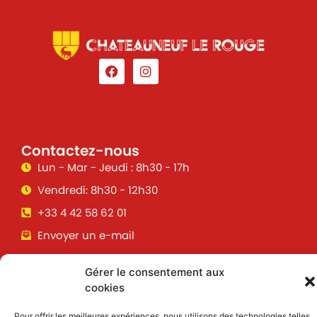
Contactez-nous
Lun - Mar - Jeudi : 8h30 - 17h
Vendredi: 8h30 - 12h30
+33 4 42 58 62 01
Envoyer un e-mail
Gérer le consentement aux
Suivez toutes les informations &
cookies
actualités de votre ville !
Pour offrir les meilleures expériences, nous utilisons des technologies telles